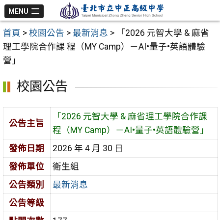
跳
MENU
至
首頁
>
校園公告
>
最新消息
>
「2026 元智大學 & 麻省
主
理工學院合作課 程（MY Camp）－AI•量子•英語體驗
要
營」
內
容
校園公告
區
「2026 元智大學 & 麻省理工學院合作課
公告主旨
程（MY Camp）－AI•量子•英語體驗營」
發佈日期
2026 年 4 月 30 日
發佈單位
衛生組
公告類別
最新消息
公告等級