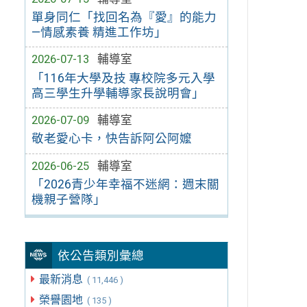
單身同仁「找回名為『愛』的能力
—情感素養 精進工作坊」
2026-07-13
輔導室
「116年大學及技 專校院多元入學
高三學生升學輔導家長說明會」
2026-07-09
輔導室
敬老愛心卡，快告訴阿公阿嬤
2026-06-25
輔導室
「2026青少年幸福不迷網：週末關
機親子營隊」
依公告類別彙總
最新消息
( 11,446 )
榮譽園地
( 135 )