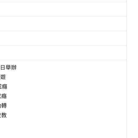
5日舉辦
：遊
成癮
成癮
助轉
校教