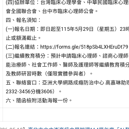
(四)協辦單位：台灣臨床心理學會、中華民國臨床心理
會全國聯合會、台中市臨床心理師公會。
四、報名須知：
(一)報名日期：即日起至115年5月29日（星期五）23時
止或額滿截止。
(二)報名連結：https://forms.gle/518pSb4LXHEruDt7
(三)繼續教育積分：預計申請臨床心理師、諮商心理師
能治療師、社會工作師、醫師及護理師等繼續教育積
及教師研習時數（僅限實體參與者）。
五、聯絡窗口：亞洲大學網路成癮防治中心 高嘉琳助理
2332-3456分機3606）。
六、隨函檢附活動海報一份。