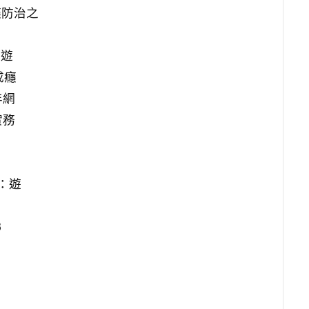
癮防治之
：遊
成癮
年網
實務
：遊
8
）