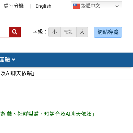
處室分機
English
繁體中文
字級：
送出
網站導覽
小
預設
大
搜
尋：
團體
及AI聊天依賴」
：遊 戲、社群媒體、短語音及AI聊天依賴」