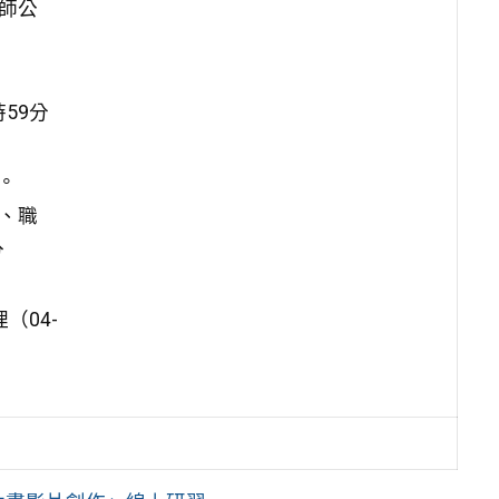
師公
59分
9。
、職
分
（04-