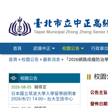
跳
至
主
要
內
容
區
首頁
認識中正
校園公告
行政單
首頁
>
校園公告
>
最新消息
>
「2026網路成癮防治
校園
相關公告
2026-08-05
輔導室
公告主旨
日本國立筑波大學入學留學說明會
2026/8/21 14:00~ 台大生技中心
發佈日期