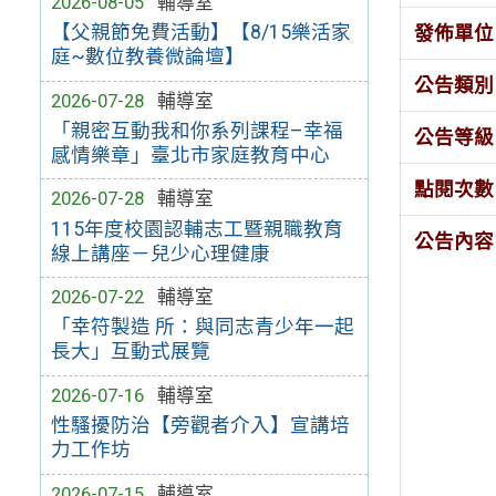
2026-08-05
輔導室
【父親節免費活動】【8/15樂活家
發佈單位
庭~數位教養微論壇】
公告類別
2026-07-28
輔導室
「親密互動我和你系列課程–幸福
公告等級
感情樂章」臺北市家庭教育中心
點閱次數
2026-07-28
輔導室
115年度校園認輔志工暨親職教育
公告內容
線上講座－兒少心理健康
2026-07-22
輔導室
「幸符製造 所：與同志青少年一起
長大」互動式展覽
2026-07-16
輔導室
性騷擾防治【旁觀者介入】宣講培
力工作坊
2026-07-15
輔導室