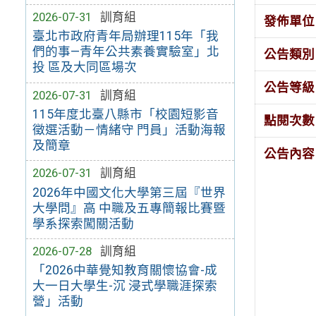
2026-07-31
訓育組
發佈單位
臺北市政府青年局辦理115年「我
們的事—青年公共素養實驗室」北
公告類別
投 區及大同區場次
公告等級
2026-07-31
訓育組
115年度北臺八縣市「校園短影音
點閱次數
徵選活動－情緒守 門員」活動海報
及簡章
公告內容
2026-07-31
訓育組
2026年中國文化大學第三屆『世界
大學問』高 中職及五專簡報比賽暨
學系探索闖關活動
2026-07-28
訓育組
「2026中華覺知教育關懷協會-成
大一日大學生-沉 浸式學職涯探索
營」活動