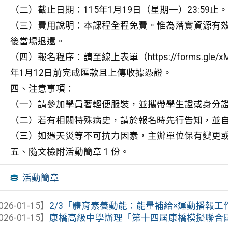
（二）截止日期：115年1月19日（星期一）23:59止。
（三）費用說明：本課程全程免費。惟為落實資源有效
後當場退還。
（四）報名程序：請至線上表單（https://forms.gle
年1月12日前完成匯款且上傳收據憑證。
四、注意事項：
（一）請參加學員著輕便服裝，並攜帶學生證或身分
（二）若有相關特殊病史，請於報名時先行告知，並
（三）如遇天災等不可抗力因素，主辦單位保有變更
五、隨文檢附活動簡章 1 份。
活動簡章
026-01-15】
2/3「體育素養動能：能量補給×運動播報
026-01-15】
康橋高級中學辦理「第十四屆康橋模擬聯合