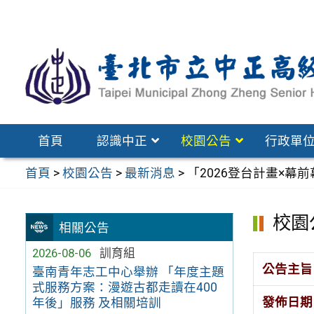
跳
至
主
要
內
容
區
首頁
認識中正
校園公告
行政單
首頁
>
校園公告
>
最新消息
>
「2026登台計畫×幕
校園
相關公告
2026-08-06
訓育組
公告主旨
臺南青年志工中心舉辦 「年度主題
式服務方案：漫遊古都走讀在400
發佈日期
年後」服務 及相關培訓