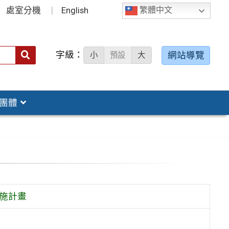
處室分機
English
繁體中文
字級：
送出
網站導覽
小
預設
大
搜
尋：
團體
實施計畫