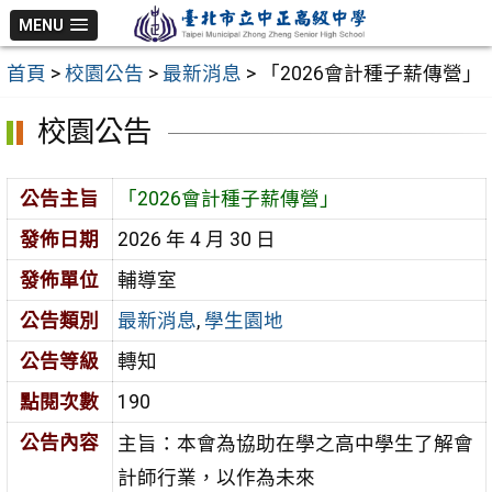
跳
MENU
至
首頁
>
校園公告
>
最新消息
>
「2026會計種子薪傳營」
主
要
校園公告
內
容
公告主旨
「2026會計種子薪傳營」
區
發佈日期
2026 年 4 月 30 日
發佈單位
輔導室
公告類別
最新消息
,
學生園地
公告等級
轉知
點閱次數
190
公告內容
主旨：本會為協助在學之高中學生了解會
計師行業，以作為未來