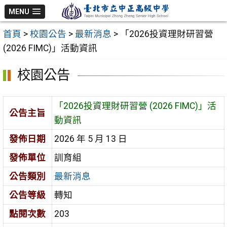
跳
MENU
至
首頁
>
校園公告
>
最新消息
>
「2026投資理財研習營
主
(2026 FIMC)」活動資訊
要
內
校園公告
容
區
「2026投資理財研習營 (2026 FIMC)」活
公告主旨
動資訊
發佈日期
2026 年 5 月 13 日
發佈單位
訓育組
公告類別
最新消息
公告等級
轉知
點閱次數
203