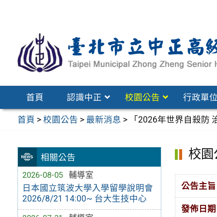
跳
至
主
要
內
容
區
首頁
認識中正
校園公告
行政單
首頁
>
校園公告
>
最新消息
>
「2026年世界自殺防
校園
相關公告
2026-08-05
輔導室
公告主旨
日本國立筑波大學入學留學說明會
2026/8/21 14:00~ 台大生技中心
發佈日期