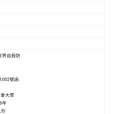
世界自殺防
1002號函
社會大眾
6年
入珍