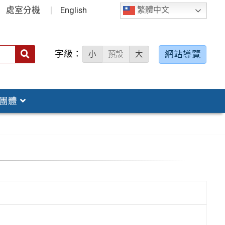
處室分機
English
繁體中文
字級：
送出
網站導覽
小
預設
大
搜
尋：
團體