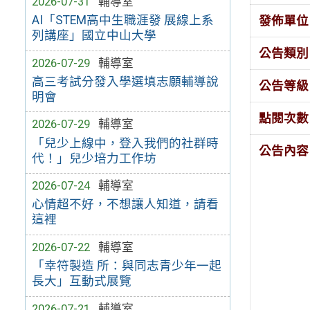
2026-07-31
輔導室
AI「STEM高中生職涯發 展線上系
發佈單位
列講座」國立中山大學
公告類別
2026-07-29
輔導室
高三考試分發入學選填志願輔導說
公告等級
明會
點閱次數
2026-07-29
輔導室
「兒少上線中，登入我們的社群時
公告內容
代！」兒少培力工作坊
2026-07-24
輔導室
心情超不好，不想讓人知道，請看
這裡
2026-07-22
輔導室
「幸符製造 所：與同志青少年一起
長大」互動式展覽
2026-07-21
輔導室