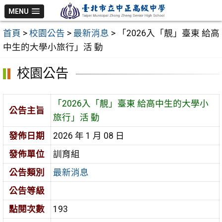
跳
MENU
至
首頁
>
校園公告
>
最新消息
>
「2026入「靚」臺東 給高
主
中生的大學小旅行」活 動
要
內
校園公告
容
區
「2026入「靚」臺東 給高中生的大學小
公告主旨
旅行」活 動
發佈日期
2026 年 1 月 08 日
發佈單位
訓育組
公告類別
最新消息
公告等級
點閱次數
193