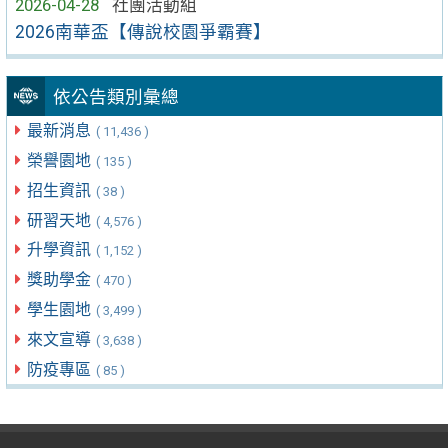
2026-04-28
社團活動組
2026南華盃【傳說校園爭霸賽】
依公告類別彙總
最新消息
( 11,436 )
榮譽園地
( 135 )
招生資訊
( 38 )
研習天地
( 4,576 )
升學資訊
( 1,152 )
獎助學金
( 470 )
學生園地
( 3,499 )
來文宣導
( 3,638 )
防疫專區
( 85 )