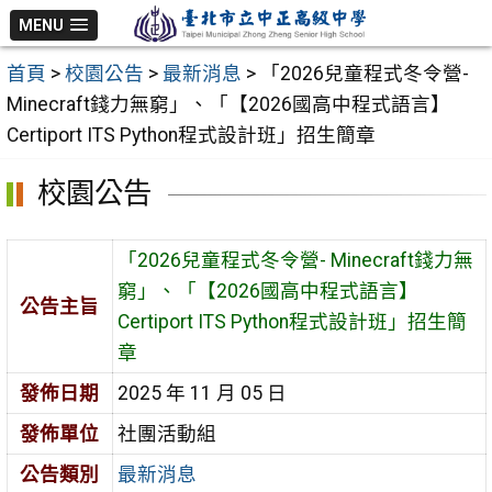
跳
MENU
至
首頁
>
校園公告
>
最新消息
>
「2026兒童程式冬令營-
主
Minecraft錢力無窮」、「【2026國高中程式語言】
要
Certiport ITS Python程式設計班」招生簡章
內
容
校園公告
區
「2026兒童程式冬令營- Minecraft錢力無
窮」、「【2026國高中程式語言】
公告主旨
Certiport ITS Python程式設計班」招生簡
章
發佈日期
2025 年 11 月 05 日
發佈單位
社團活動組
公告類別
最新消息