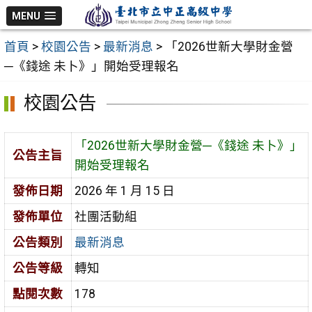
跳
MENU
至
首頁
>
校園公告
>
最新消息
>
「2026世新大學財金營
主
─《錢途 未卜》」開始受理報名
要
內
校園公告
容
區
「2026世新大學財金營─《錢途 未卜》」
公告主旨
開始受理報名
發佈日期
2026 年 1 月 15 日
發佈單位
社團活動組
公告類別
最新消息
公告等級
轉知
點閱次數
178