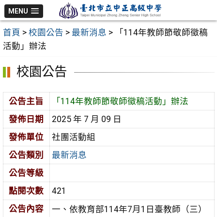
跳
MENU
至
首頁
>
校園公告
>
最新消息
>
「114年教師節敬師徵稿
主
活動」辦法
要
內
校園公告
容
區
公告主旨
「114年教師節敬師徵稿活動」辦法
發佈日期
2025 年 7 月 09 日
發佈單位
社團活動組
公告類別
最新消息
公告等級
點閱次數
421
公告內容
一、依教育部114年7月1日臺教師（三）