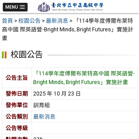
跳
MENU
至
首頁
>
校園公告
>
最新消息
>
「114學年度傅爾布萊特
主
高中國 際英語營-Bright Minds, Bright Futures」實施計
要
畫
內
容
校園公告
區
「114學年度傅爾布萊特高中國 際英語營-
公告主旨
Bright Minds, Bright Futures」實施計畫
發佈日期
2025 年 10 月 23 日
發佈單位
訓育組
公告類別
最新消息
公告等級