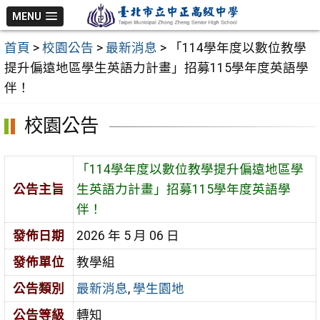
跳
MENU
至
首頁
>
校園公告
>
最新消息
>
「114學年度以數位教學
主
提升偏遠地區學生英語力計畫」招募115學年度英語學
要
伴！
內
容
校園公告
區
「114學年度以數位教學提升偏遠地區學
公告主旨
生英語力計畫」招募115學年度英語學
伴！
發佈日期
2026 年 5 月 06 日
發佈單位
教學組
公告類別
最新消息
,
學生園地
公告等級
轉知