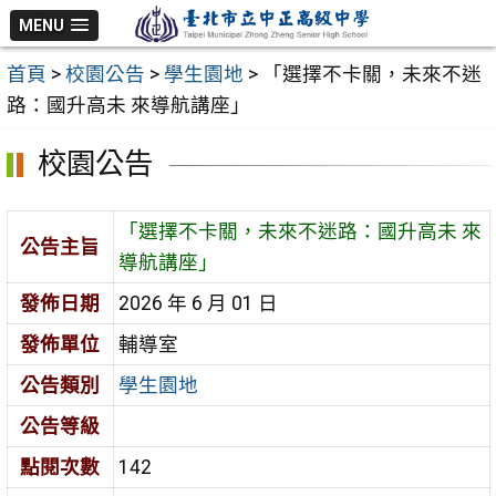
跳
MENU
至
首頁
>
校園公告
>
學生園地
>
「選擇不卡關，未來不迷
主
路：國升高未 來導航講座」
要
內
校園公告
容
區
「選擇不卡關，未來不迷路：國升高未 來
公告主旨
導航講座」
發佈日期
2026 年 6 月 01 日
發佈單位
輔導室
公告類別
學生園地
公告等級
點閱次數
142