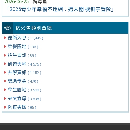
2026-06-25
輔導室
「2026青少年幸福不迷網：週末關 機親子營隊」
依公告類別彙總
最新消息
( 11,446 )
榮譽園地
( 135 )
招生資訊
( 39 )
研習天地
( 4,576 )
升學資訊
( 1,152 )
獎助學金
( 470 )
學生園地
( 3,500 )
來文宣導
( 3,638 )
防疫專區
( 85 )