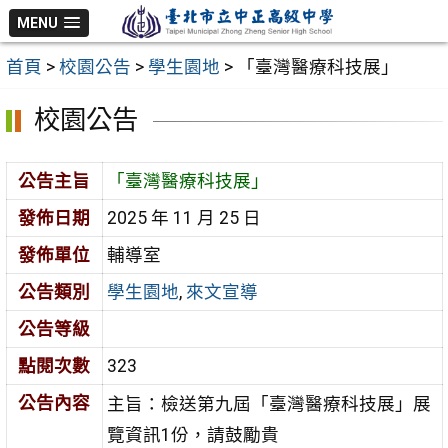
跳
MENU
至
首頁
>
校園公告
>
學生園地
>
「臺灣醫療科技展」
主
要
校園公告
內
容
公告主旨
「臺灣醫療科技展」
區
發佈日期
2025 年 11 月 25 日
發佈單位
輔導室
公告類別
學生園地
,
來文宣導
公告等級
點閱次數
323
公告內容
主旨：檢送第九屆「臺灣醫療科技展」展
覽資訊1份，請鼓勵貴