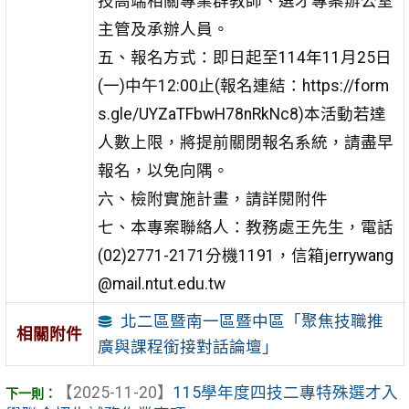
技高端相關專業群教師、選才專案辦公室
主管及承辦人員。
五、報名方式：即日起至114年11月25日
(一)中午12:00止(報名連結：https://form
s.gle/UYZaTFbwH78nRkNc8)本活動若達
人數上限，將提前關閉報名系統，請盡早
報名，以免向隅。
六、檢附實施計畫，請詳閱附件
七、本專案聯絡人：教務處王先生，電話
(02)2771-2171分機1191，信箱jerrywang
@mail.ntut.edu.tw
北二區暨南一區暨中區「聚焦技職推
相關附件
廣與課程銜接對話論壇」
【2025-11-20】
115學年度四技二專特殊選才入