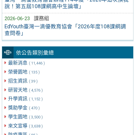
說！第五屆108課綱高中生論壇」
2026-06-23
課務組
EdYouth臺灣一滴優教育協會「2026年度108課綱調
查問卷」
依公告類別彙總
最新消息
( 11,446 )
榮譽園地
( 135 )
招生資訊
( 39 )
研習天地
( 4,576 )
升學資訊
( 1,152 )
獎助學金
( 470 )
學生園地
( 3,500 )
來文宣導
( 3,638 )
防疫專區