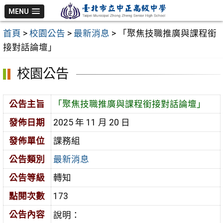
跳
MENU
至
首頁
>
校園公告
>
最新消息
>
「聚焦技職推廣與課程銜
主
接對話論壇」
要
內
校園公告
容
區
公告主旨
「聚焦技職推廣與課程銜接對話論壇」
發佈日期
2025 年 11 月 20 日
發佈單位
課務組
公告類別
最新消息
公告等級
轉知
點閱次數
173
公告內容
說明：