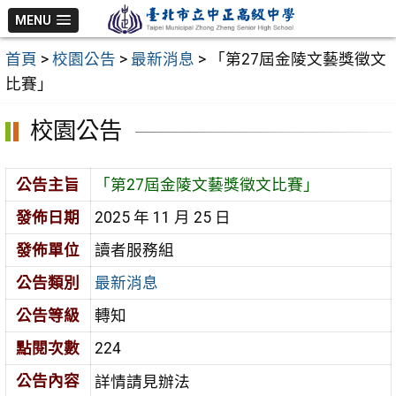
跳
MENU
至
首頁
>
校園公告
>
最新消息
>
「第27屆金陵文藝獎徵文
主
比賽」
要
內
校園公告
容
區
公告主旨
「第27屆金陵文藝獎徵文比賽」
發佈日期
2025 年 11 月 25 日
發佈單位
讀者服務組
公告類別
最新消息
公告等級
轉知
點閱次數
224
公告內容
詳情請見辦法