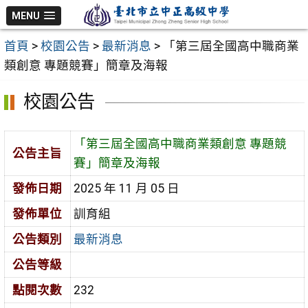
跳
MENU
至
首頁
>
校園公告
>
最新消息
>
「第三屆全國高中職商業
主
類創意 專題競賽」簡章及海報
要
內
校園公告
容
區
「第三屆全國高中職商業類創意 專題競
公告主旨
賽」簡章及海報
發佈日期
2025 年 11 月 05 日
發佈單位
訓育組
公告類別
最新消息
公告等級
點閱次數
232