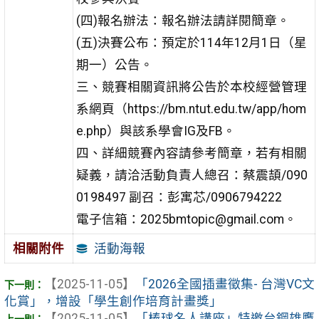
(四)報名辦法：報名辦法請詳閱簡章。
(五)決賽公布：預定於114年12月1日（星
期一）公告。
三、競賽相關資訊將公告於本校經營管理
系網頁（https://bm.ntut.edu.tw/app/hom
e.php）與該系學會IG及FB。
四、詳細競賽內容請參考簡章，若有相關
疑義，請洽活動負責人總召：蔡震頡/090
0198497 副召：彭寓芯/0906794222
電子信箱：2025bmtopic@gmail.com。
活動海報
相關附件
【2025-11-05】
「2026全國插畫徵集- 台灣VC文
化賞」，增設「學生創作培育計畫獎」
【2025-11-05】
「棒球名人講座」特邀台鋼雄鷹