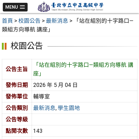
跳
MENU
至
首頁
>
校園公告
>
最新消息
>
「站在組別的十字路口—
主
類組方向導航 講座」
要
內
校園公告
容
區
「站在組別的十字路口—類組方向導航 講
公告主旨
座」
發佈日期
2026 年 5 月 04 日
發佈單位
輔導室
公告類別
最新消息
,
學生園地
公告等級
點閱次數
143