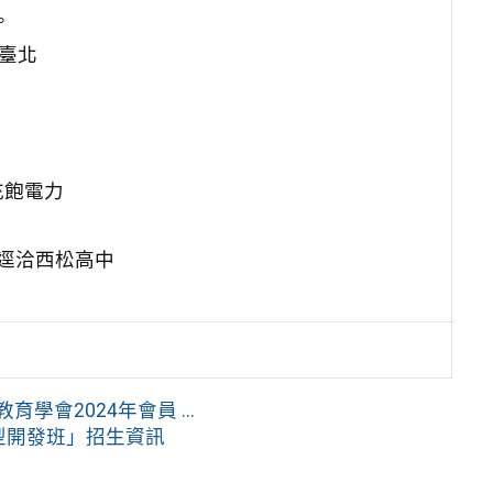
。
至臺北
。
充飽電力
逕洽西松高中
會2024年會員 ...
模型開發班」招生資訊