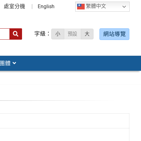
處室分機
English
繁體中文
字級：
送出
網站導覽
小
預設
大
搜
尋：
團體