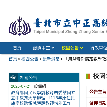
跳
至
主
要
內
容
區
首頁
認識中正
校園公告
行政單
首頁
>
校園公告
>
最新消息
>
「用AI幫你搞定數學
校園
相關公告
2026-07-21
設備組
公告主旨
教育部國民及學前教育署委請國立
臺中教育大學辦理 「115年原住民
發佈日期
族學校跨領域議題教師增能工作