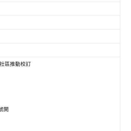
習社區推動校訂
。
號開