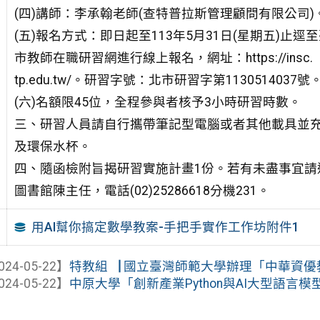
(四)講師：李承翰老師(查特普拉斯管理顧問有限公司)
(五)報名方式：即日起至113年5月31日(星期五)止逕
市教師在職研習網進行線上報名，網址：https://insc.
tp.edu.tw/。研習字號：北市研習字第1130514037號
(六)名額限45位，全程參與者核予3小時研習時數。
三、研習人員請自行攜帶筆記型電腦或者其他載具並
及環保水杯。
四、隨函檢附旨揭研習實施計畫1份。若有未盡事宜請
圖書館陳主任，電話(02)25286618分機231。
用AI幫你搞定數學教案-手把手實作工作坊附件1
024-05-22】
特教組▕ 國立臺灣師範大學辦理「中華資優教育學
024-05-22】
中原大學「創新產業Python與AI大型語言