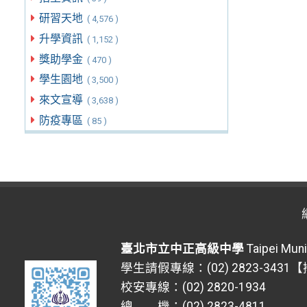
研習天地
( 4,576 )
升學資訊
( 1,152 )
獎助學金
( 470 )
學生園地
( 3,500 )
來文宣導
( 3,638 )
防疫專區
( 85 )
臺北市立中正高級中學
Taipei Muni
學生請假專線：(02) 2823-3431
校安專線：(02) 2820-1934
總 機：(02) 2823-4811