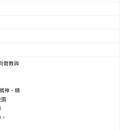
正向管教與
。
精神，精
校園
師
力，