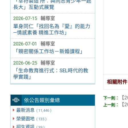
「幸符製造 所：與同志青少年一起
長大」互動式展覽
2026-07-15
輔導室
單身同仁「找回名為『愛』的能力
—情感素養 精進工作坊」
2026-07-01
輔導室
「親密關係工作坊－新婚課程」
2026-06-25
輔導室
「生命教育進行式：SEL時代的教
學實踐」
相關附件
【2
依公告類別彙總
【2
最新消息
( 11,446 )
榮譽園地
( 135 )
招生資訊
( 39 )