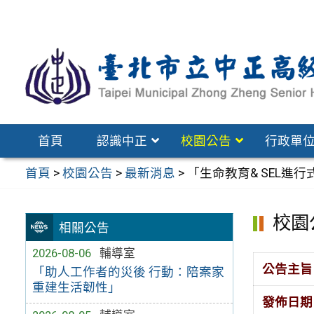
跳
至
主
要
內
容
區
首頁
認識中正
校園公告
行政單
首頁
>
校園公告
>
最新消息
>
「生命教育& SEL進
校園
相關公告
2026-08-06
輔導室
公告主旨
「助人工作者的災後 行動：陪案家
重建生活韌性」
發佈日期