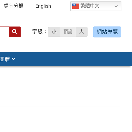
處室分機
English
繁體中文
字級：
送出
網站導覽
小
預設
大
搜
尋：
團體