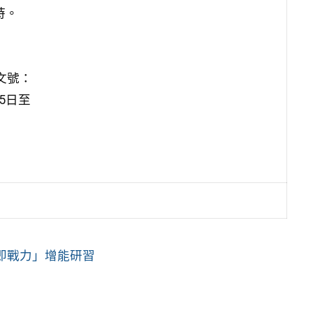
時。
文號：
15日至
學即戰力」增能研習