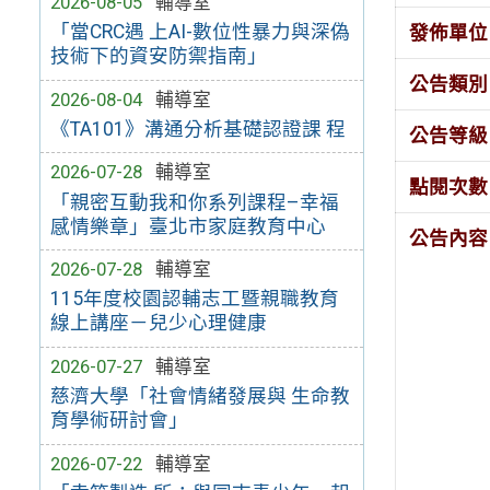
2026-08-05
輔導室
「當CRC遇 上AI-數位性暴力與深偽
發佈單位
技術下的資安防禦指南」
公告類別
2026-08-04
輔導室
《TA101》溝通分析基礎認證課 程
公告等級
2026-07-28
輔導室
點閱次數
「親密互動我和你系列課程–幸福
感情樂章」臺北市家庭教育中心
公告內容
2026-07-28
輔導室
115年度校園認輔志工暨親職教育
線上講座－兒少心理健康
2026-07-27
輔導室
慈濟大學「社會情緒發展與 生命教
育學術研討會」
2026-07-22
輔導室