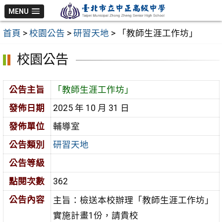
跳
MENU
至
首頁
>
校園公告
>
研習天地
>
「教師生涯工作坊」
主
要
校園公告
內
容
公告主旨
「教師生涯工作坊」
區
發佈日期
2025 年 10 月 31 日
發佈單位
輔導室
公告類別
研習天地
公告等級
點閱次數
362
公告內容
主旨：檢送本校辦理「教師生涯工作坊」
實施計畫1份，請貴校