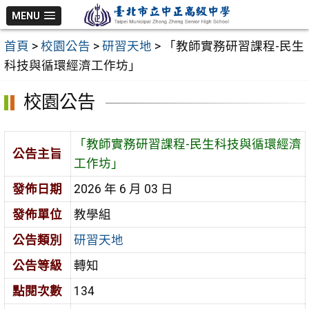
跳
MENU
至
首頁
>
校園公告
>
研習天地
>
「教師實務研習課程-民生
主
科技與循環經濟工作坊」
要
內
校園公告
容
區
「教師實務研習課程-民生科技與循環經濟
公告主旨
工作坊」
發佈日期
2026 年 6 月 03 日
發佈單位
教學組
公告類別
研習天地
公告等級
轉知
點閱次數
134