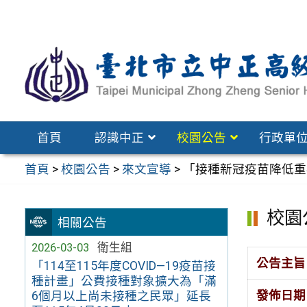
跳
至
主
要
內
容
區
首頁
認識中正
校園公告
行政單
首頁
>
校園公告
>
來文宣導
>
「接種新冠疫苗降低重
校園
相關公告
2026-03-03
衛生組
公告主旨
「114至115年度COVID—19疫苗接
種計畫」公費接種對象擴大為「滿
發佈日期
6個月以上尚未接種之民眾」延長