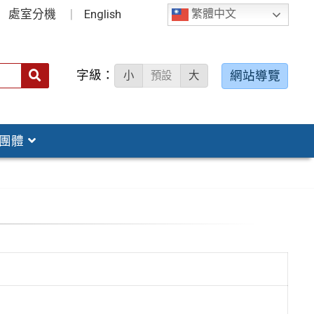
處室分機
English
繁體中文
字級：
送出
網站導覽
小
預設
大
搜
尋：
團體