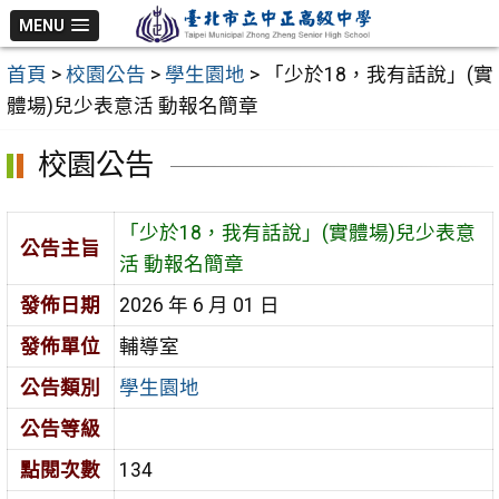
跳
MENU
至
首頁
>
校園公告
>
學生園地
>
「少於18，我有話說」(實
主
體場)兒少表意活 動報名簡章
要
內
校園公告
容
區
「少於18，我有話說」(實體場)兒少表意
公告主旨
活 動報名簡章
發佈日期
2026 年 6 月 01 日
發佈單位
輔導室
公告類別
學生園地
公告等級
點閱次數
134