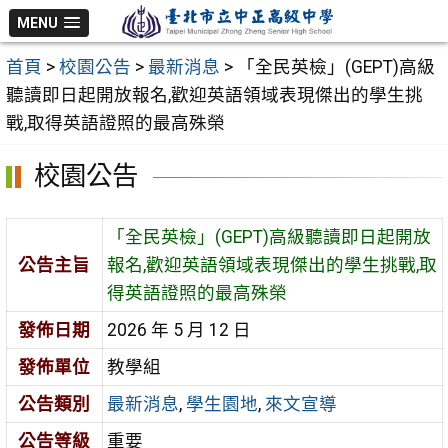
跳
MENU
至
首頁
>
校園公告
>
最新消息
>
「全民英檢」(GEPT)高級
主
聽讀即日起開放報名,歡迎英語領域表現傑出的學生挑
要
戰,取得英語證照的最高殊榮
內
容
校園公告
區
「全民英檢」(GEPT)高級聽讀即日起開放
公告主旨
報名,歡迎英語領域表現傑出的學生挑戰,取
得英語證照的最高殊榮
發佈日期
2026 年 5 月 12 日
發佈單位
教學組
公告類別
最新消息
,
學生園地
,
來文宣導
公告等級
重要