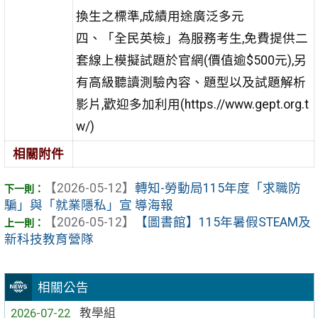
換生之標準,成績用途廣泛多元
四、「全民英檢」為服務考生,免費提供二
套線上模擬試題於官網(價值逾$500元),另
有高級聽讀測驗內容、題型以及試題解析
影片,歡迎多加利用(https.//www.gept.org.t
w/)
相關附件
【2026-05-12】
轉知-勞動局115年度「求職防
騙」與「就業隱私」宣 導海報
【2026-05-12】
【圖書館】115年暑假STEAM及
新科技教育營隊
相關公告
2026-07-22
教學組