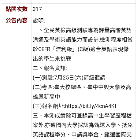
點閱次數
317
公告內容
說明:
一、全民英檢高級測驗專為評量高階英語
溝通及學術英語能力而設計,檢測程度相當
於CEFR「流利級」(C級)適合英語表現傑
出的學生來挑戰
二、報名資訊:
(一)測驗:7月25日(六)苘級聽讀
(二)考區:臺大校總區、臺中中興大學及高
雄鳳新高中
(三)報名網址:https.//bit.Iy/4cnA4KI
三、本測成績除可登錄高中生學習歷程檔
案外,亦獲國內大學採認為甄選入學、抵免
英語課程學分、申請獎學金、甄選國際交