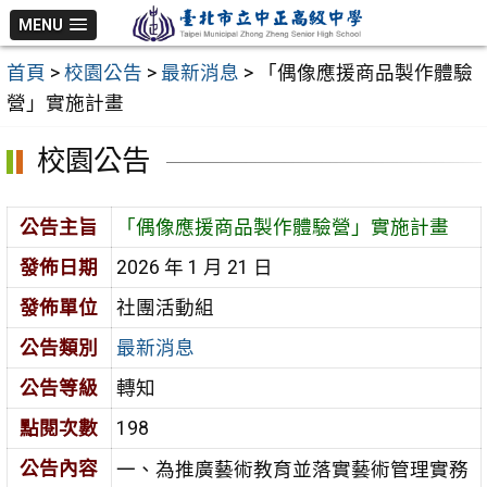
跳
MENU
至
首頁
>
校園公告
>
最新消息
>
「偶像應援商品製作體驗
主
營」實施計畫
要
內
校園公告
容
區
公告主旨
「偶像應援商品製作體驗營」實施計畫
發佈日期
2026 年 1 月 21 日
發佈單位
社團活動組
公告類別
最新消息
公告等級
轉知
點閱次數
198
公告內容
一、為推廣藝術教育並落實藝術管理實務