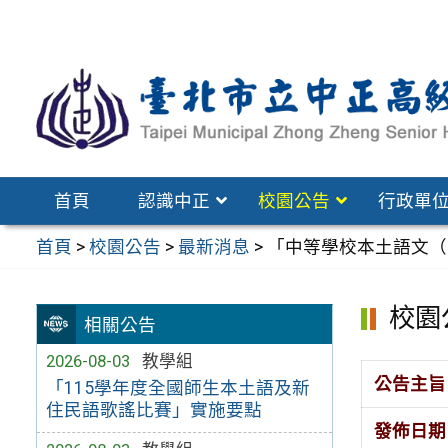
跳
至
主
要
內
容
區
首頁
認識中正
校園公告
行政單
首頁
>
校園公告
>
最新消息
>
「中等學校本土語文（
校園
相關公告
2026-08-03
教學組
公告主旨
「115學年度全國師生本土語及新
住民語歌謠比賽」實施要點
發佈日期