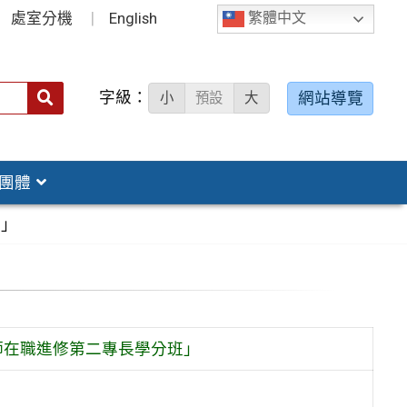
處室分機
English
繁體中文
字級：
送出
網站導覽
小
預設
大
搜
尋：
團體
班」
師在職進修第二專長學分班」