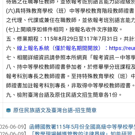
待遇之在職專任教師，並依報考班別語言能力認證級
(六)具特殊教育學校（班）中等學校教育階段教師證
之代理、代課或兼任在職教師，並依報考班別語言能
(七)上開順序如條件相同，按報名收件次序錄取。
五、修業期程：115年8月29日至117年7月31日，共計
六、
線上報名系統（僅於報名期間開放）：
https://re
七、相關詳細資訊請參照本所網頁「報考資訊－中等
八、持中等學校教師證書參加者，於修畢學分班課程
報考科別專長之教師證書。至持特殊教育學校（班）
師證書加註報考科別專長，非取得中等學校教師證書
九、檢附臺灣台語及原住民語文招生簡章各1份。
原住民族語文及臺灣台語-招生簡章
026-06-09】
函轉國教署115年5月份全國高級中等學校
026-06-09】
「教學現場輔導管教的法律界線」知能研習