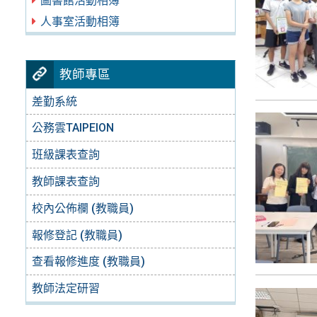
圖書館活動相簿
人事室活動相簿
教師專區
差勤系統
公務雲TAIPEION
班級課表查詢
教師課表查詢
校內公佈欄 (教職員)
報修登記 (教職員)
查看報修進度 (教職員)
教師法定研習