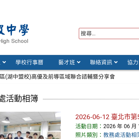
位
學校行事曆
藝才班
聯絡資訊
協力
2 北二區(湖中盟校)高優及前導區域聯合諮輔暨分享會
處活動相簿
2026-06-12 臺
活動日期：
2026 年 06 月
照片類別：
教務處活動相