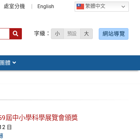
處室分機
English
繁體中文
字級：
送出
網站導覽
小
預設
大
搜
尋：
團體
北市第59屆中小學科學展覽會頒獎
 12 日
簿