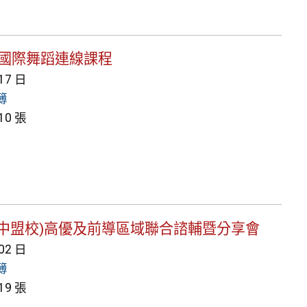
 MCI國際舞蹈連線課程
 17 日
簿
0 張
二區(湖中盟校)高優及前導區域聯合諮輔暨分享會
 02 日
簿
9 張