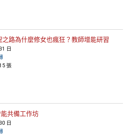
班牙朝聖之路為什麼修女也瘋狂？教師增能研習
 31 日
簿
5 張
教師增能共備工作坊
 30 日
簿