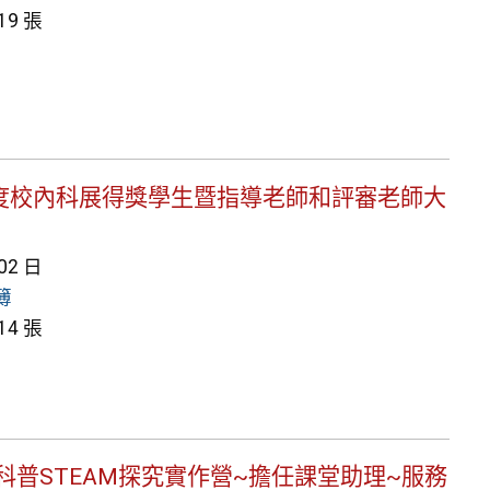
9 張
14學年度校內科展得獎學生暨指導老師和評審老師大
 02 日
簿
4 張
發寒假科普STEAM探究實作營~擔任課堂助理~服務