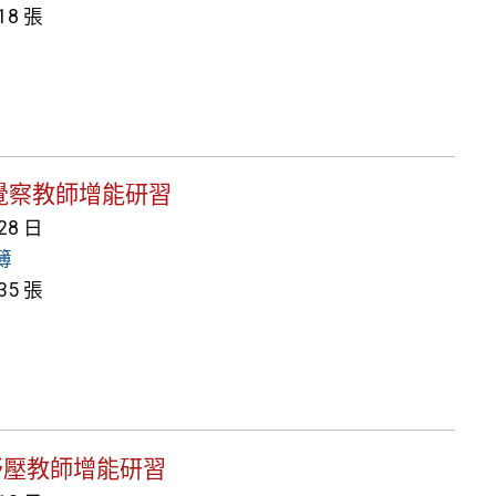
8 張
情緒覺察教師增能研習
 28 日
簿
5 張
教師紓壓教師增能研習