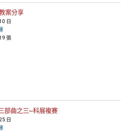
Gs教案分享
 10 日
簿
9 張
內科展三部曲之三~科展複賽
 25 日
簿