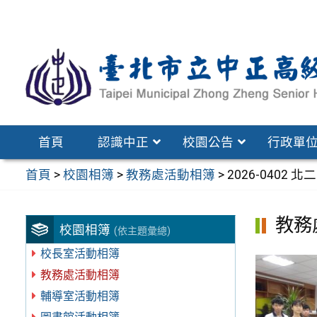
跳
至
主
要
內
容
區
首頁
認識中正
校園公告
行政單
首頁
>
校園相簿
>
教務處活動相簿
>
2026-040
教務
校園相簿
(依主題彙總)
校長室活動相簿
教務處活動相簿
輔導室活動相簿