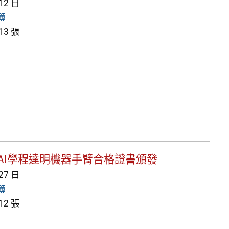
 12 日
簿
3 張
一高二AI學程達明機器手臂合格證書頒發
 27 日
簿
2 張