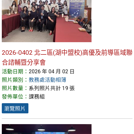
2026-0402 北二區(湖中盟校)高優及前導區域聯
合諮輔暨分享會
活動日期：
2026 年 04 月 02 日
照片類別：
教務處活動相簿
照片數量：
系列照片共計 19 張
發佈單位：
課務組
瀏覽照片