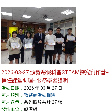
2026-03-27 頒發寒假科普STEAM探究實作營~
擔任課堂助理~服務學習證明
活動日期：
2026 年 03 月 27 日
照片類別：
教務處活動相簿
照片數量：
系列照片共計 27 張
發佈單位：
設備組