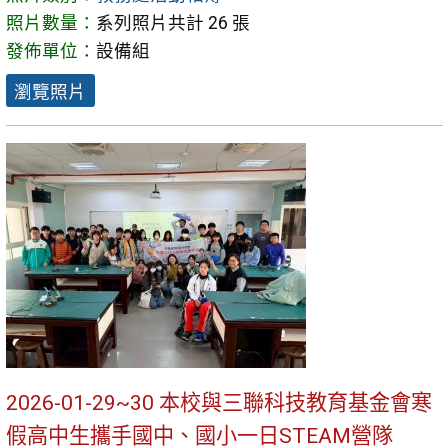
照片數量：
系列照片共計 26 張
發佈單位：
設備組
瀏覽照片
2026-01-29~30 本校與三聯科技教育基金會寒
假高中生攜手國中、國小一日STEAM營隊