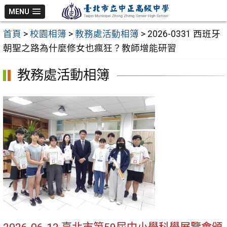
跳
MENU
至
首頁
>
校園相簿
>
教務處活動相簿
>
2026-0331 西班牙
主
朝聖之路為什麼修女也瘋狂？教師增能研習
要
內
教務處活動相簿
容
區