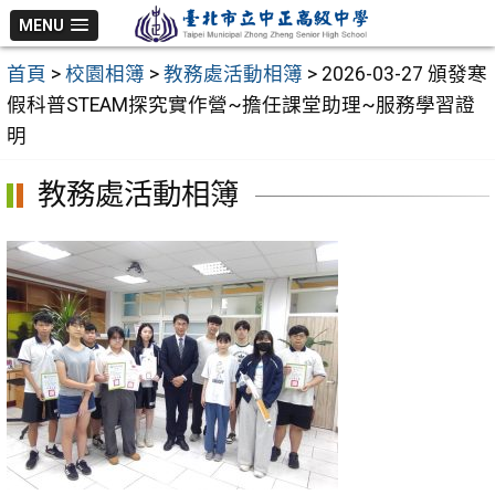
跳
MENU
至
首頁
>
校園相簿
>
教務處活動相簿
>
2026-03-27 頒發寒
主
假科普STEAM探究實作營~擔任課堂助理~服務學習證
要
明
內
容
教務處活動相簿
區