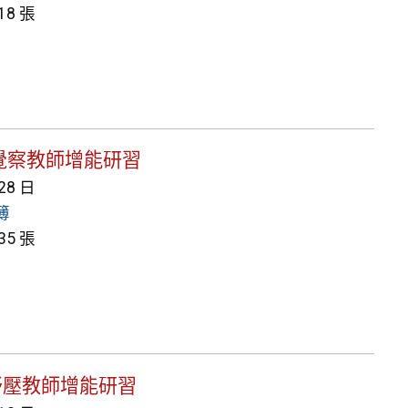
8 張
情緒覺察教師增能研習
 28 日
簿
5 張
教師紓壓教師增能研習