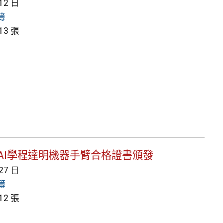
 12 日
簿
3 張
一高二AI學程達明機器手臂合格證書頒發
 27 日
簿
2 張