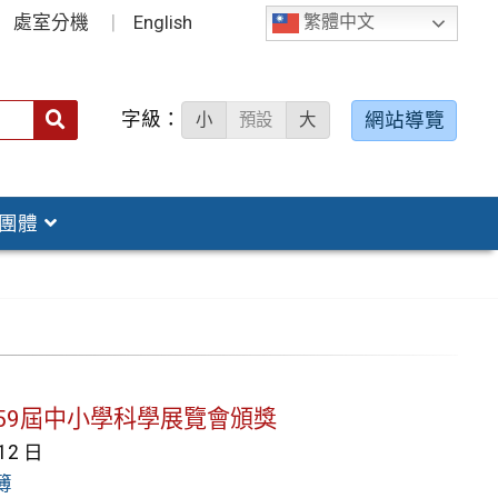
處室分機
English
繁體中文
字級：
送出
網站導覽
小
預設
大
搜
尋：
團體
北市第59屆中小學科學展覽會頒獎
 12 日
簿