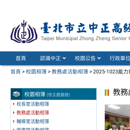
跳
至
主
要
內
容
區
首頁
認識中正
校園公告
行政單
首頁
>
校園相簿
>
教務處活動相簿
>
2025-1023
教務
校園相簿
(依主題彙總)
校長室活動相簿
教務處活動相簿
輔導室活動相簿