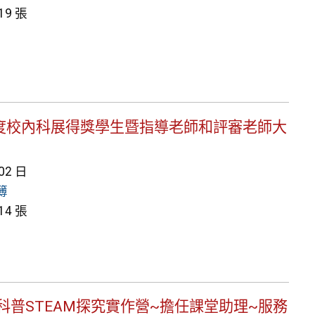
9 張
14學年度校內科展得獎學生暨指導老師和評審老師大
 02 日
簿
4 張
發寒假科普STEAM探究實作營~擔任課堂助理~服務