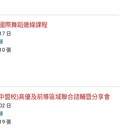
 MCI國際舞蹈連線課程
 17 日
簿
0 張
二區(湖中盟校)高優及前導區域聯合諮輔暨分享會
 02 日
簿
9 張