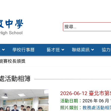
位
學校行事曆
藝才班
聯絡資訊
協力
能力競賽校長頒獎
處活動相簿
2026-06-12 臺
活動日期：
2026 年 06 月
照片類別：
教務處活動相