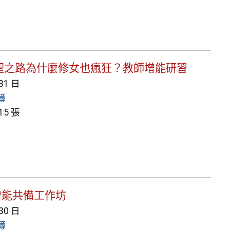
班牙朝聖之路為什麼修女也瘋狂？教師增能研習
 31 日
簿
5 張
教師增能共備工作坊
 30 日
簿