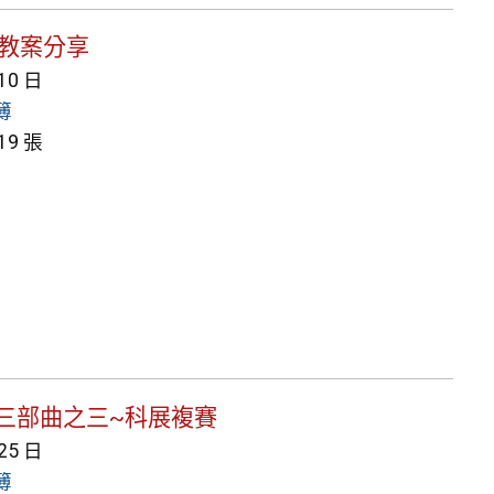
Gs教案分享
 10 日
簿
9 張
內科展三部曲之三~科展複賽
 25 日
簿