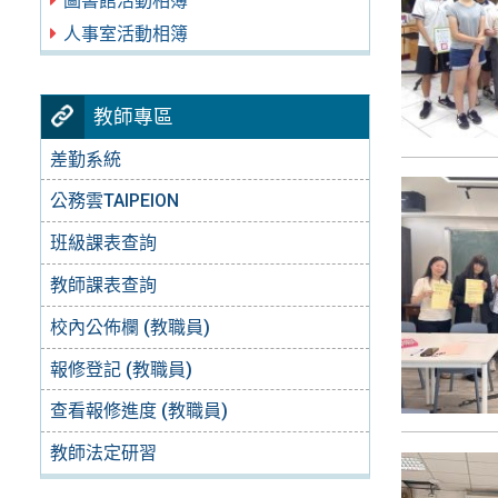
圖書館活動相簿
人事室活動相簿
教師專區
差勤系統
公務雲TAIPEION
班級課表查詢
教師課表查詢
校內公佈欄 (教職員)
報修登記 (教職員)
查看報修進度 (教職員)
教師法定研習