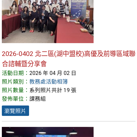
2026-0402 北二區(湖中盟校)高優及前導區域聯
合諮輔暨分享會
活動日期：
2026 年 04 月 02 日
照片類別：
教務處活動相簿
照片數量：
系列照片共計 19 張
發佈單位：
課務組
瀏覽照片