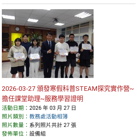
2026-03-27 頒發寒假科普STEAM探究實作營~
擔任課堂助理~服務學習證明
活動日期：
2026 年 03 月 27 日
照片類別：
教務處活動相簿
照片數量：
系列照片共計 27 張
發佈單位：
設備組