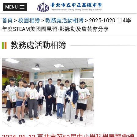
跳
MENU
至
首頁
>
校園相簿
>
教務處活動相簿
>
2025-1020 114學
主
年度STEAM美國團見習-鄭詠勳及詹芸亦分享
要
內
教務處活動相簿
容
區