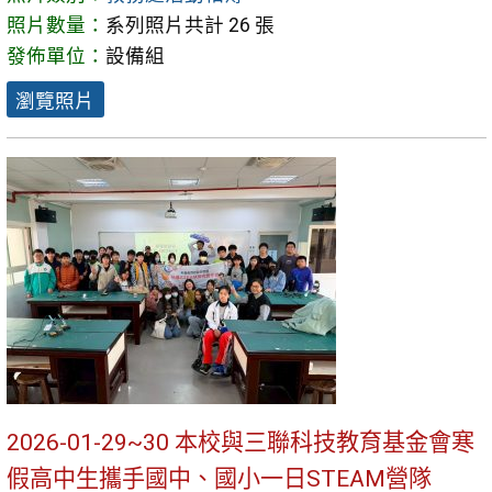
照片數量：
系列照片共計 26 張
發佈單位：
設備組
瀏覽照片
2026-01-29~30 本校與三聯科技教育基金會寒
假高中生攜手國中、國小一日STEAM營隊