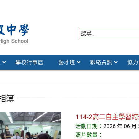
位
學校行事曆
藝才班
聯絡資訊
協力
相簿
114-2高二自主學習
活動日期：
2026 年 06 月
照片數量：