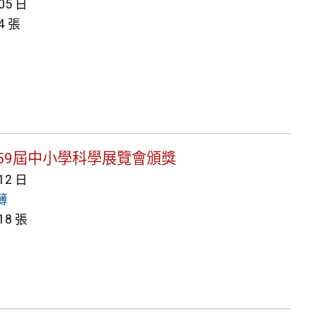
 05 日
4 張
北市第59屆中小學科學展覽會頒獎
 12 日
簿
8 張