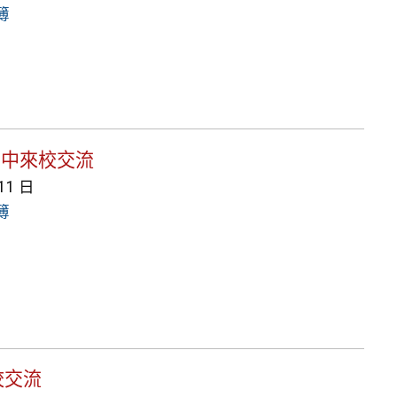
簿
u高中來校交流
 11 日
簿
校交流