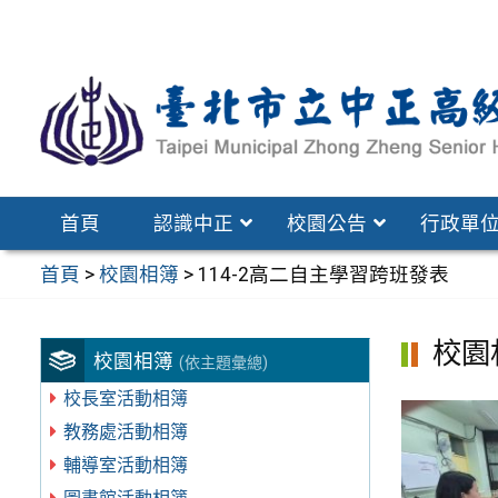
跳
至
主
要
內
容
區
首頁
認識中正
校園公告
行政單
首頁
>
校園相簿
>
114-2高二自主學習跨班發表
校園
校園相簿
(依主題彙總)
校長室活動相簿
教務處活動相簿
輔導室活動相簿