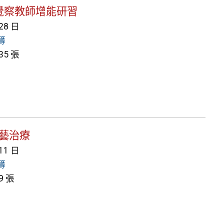
情緒覺察教師增能研習
 28 日
簿
5 張
園藝治療
 11 日
簿
9 張