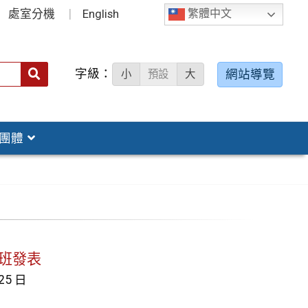
處室分機
English
繁體中文
字級：
送出
網站導覽
小
預設
大
搜
尋：
團體
跨班發表
 25 日