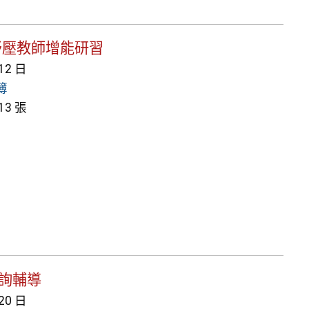
教師紓壓教師增能研習
 12 日
簿
3 張
諮詢輔導
 20 日