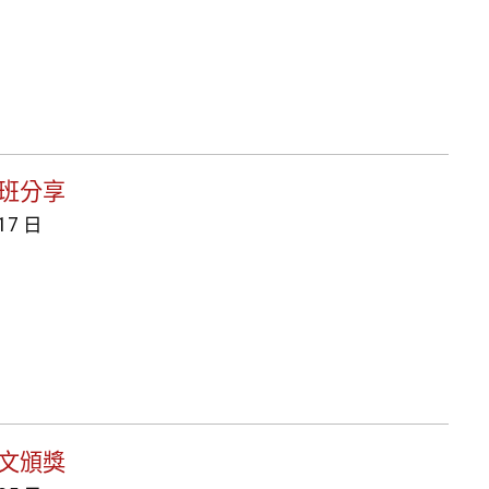
跨班分享
 17 日
論文頒獎