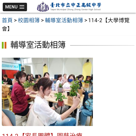
跳
MENU
至
首頁
>
校園相簿
>
輔導室活動相簿
>
114-2【大學博覽
主
會】
要
內
輔導室活動相簿
容
區